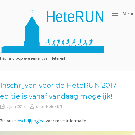
Ga
naar
Home
Menu
de
inhoud
Hét hardloop evenement van Heteren!
Inschrijven voor de HeteRUN 2017
editie is vanaf vandaag mogelijk!
7 juni 2017
door
HeteRUN
Zie onze
inschrijfpagina
voor meer informatie.