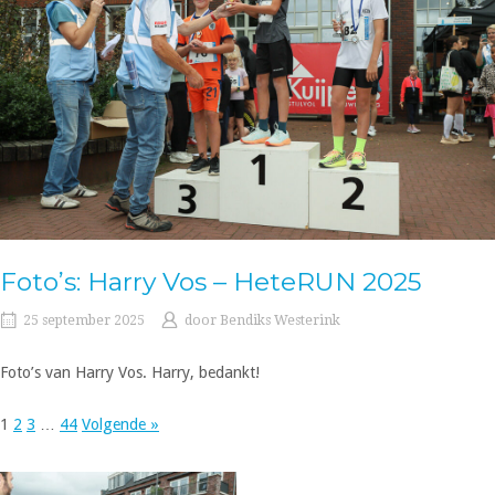
Foto’s: Harry Vos – HeteRUN 2025
25 september 2025
door
Bendiks Westerink
Foto’s van Harry Vos. Harry, bedankt!
1
2
3
…
44
Volgende »