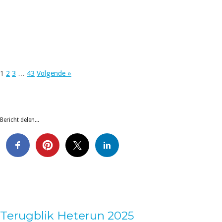
1
2
3
…
43
Volgende »
Bericht delen...
Terugblik Heterun 2025