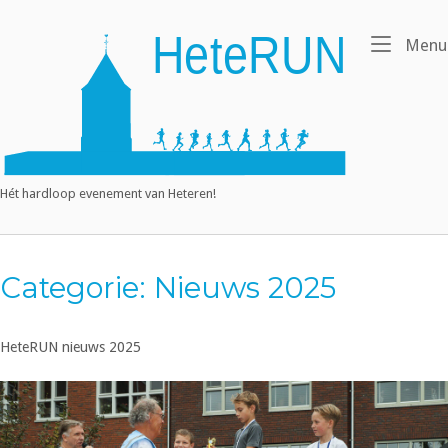
Ga
naar
Home
Menu
de
inhoud
Hét hardloop evenement van Heteren!
Categorie:
Nieuws 2025
HeteRUN nieuws 2025