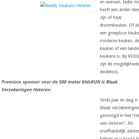
en wensen. Ieder m
heeft een ander idee
zijn of haar
droomkeuken. Of di
een greeploze keuk
moderne keuken, de
keuken of een landel
keukens is. Bij RED
zijn de mogelijkhed
eindeloos.
Premium sponsor voor de 500 meter KidsRUN is Blaak
Verzekeringen Heteren.
Sinds jaar en dag is
Blaak verzekeringe
gevestigd in het “Ha
van Heteren”. Als
onafhankelijk advis
helpen zij u graag bi