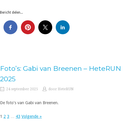
Bericht delen...
Foto’s: Gabi van Breenen – HeteRUN
2025
24 september 2025
door
HeteRUN
De foto’s van Gabi van Breenen.
1
2
3
…
43
Volgende »