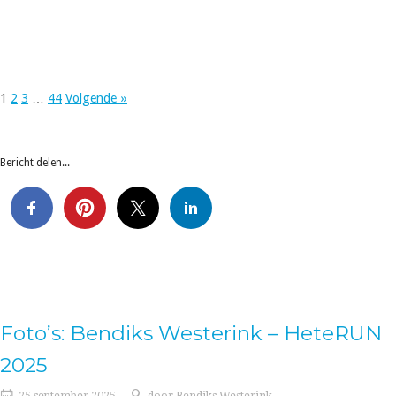
1
2
3
…
44
Volgende »
Bericht delen...
Foto’s: Bendiks Westerink – HeteRUN
2025
25 september 2025
door
Bendiks Westerink