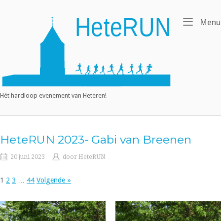
Ga
naar
Home
Menu
de
inhoud
Hét hardloop evenement van Heteren!
HeteRUN 2023- Gabi van Breenen
20 juni 2023
door
HeteRUN
1
2
3
…
44
Volgende »