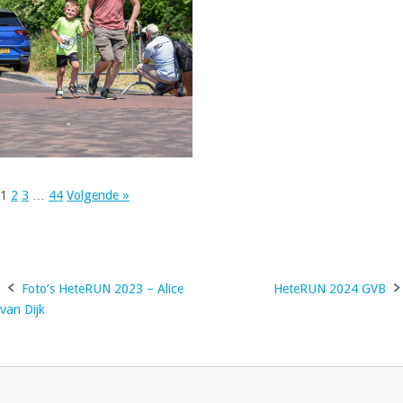
1
2
3
…
44
Volgende »
Foto’s HeteRUN 2023 – Alice
HeteRUN 2024 GVB
Bericht
van Dijk
navigatie