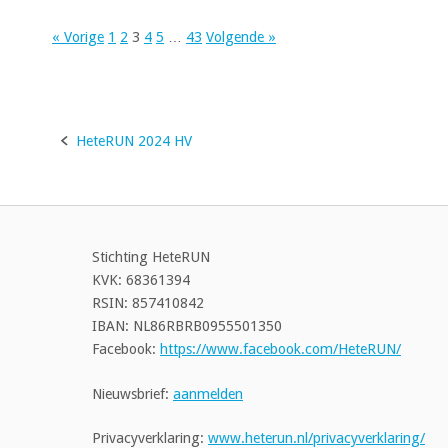
« Vorige
1
2
3
4
5
…
43
Volgende »
HeteRUN 2024 HV
Bericht
navigatie
Stichting HeteRUN
KVK: 68361394
RSIN: 857410842
IBAN: NL86RBRB0955501350
Facebook:
https://www.facebook.com/HeteRUN/
Nieuwsbrief:
aanmelden
Privacyverklaring:
www.heterun.nl/privacyverklaring/