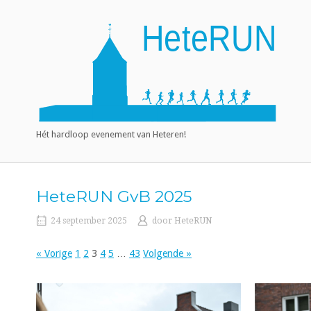
Ga
naar
Home
de
inhoud
Hét hardloop evenement van Heteren!
HeteRUN GvB 2025
24 september 2025
door
HeteRUN
« Vorige
1
2
3
4
5
…
43
Volgende »