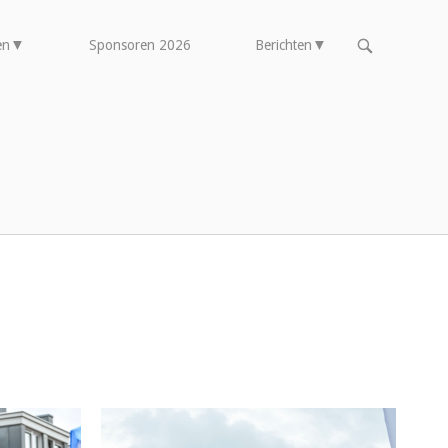
OPEN
en
Sponsoren 2026
Berichten
DE
ZOEKBALK