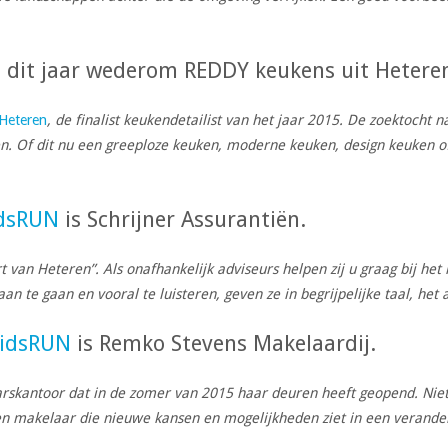
 dit jaar wederom REDDY keukens uit Hetere
Heteren
, de finalist keukendetailist van het jaar 2015. De zoektoch
n. Of dit nu een greeploze keuken, moderne keuken, design keuken of
idsRUN
is Schrijner Assurantiën.
t van Heteren”. Als onafhankelijk adviseurs helpen zij u graag bij h
te gaan en vooral te luisteren, geven ze in begrijpelijke taal, het ad
KidsRUN
is Remko Stevens Makelaardij.
skantoor dat in de zomer van 2015 haar deuren heeft geopend. Niet 
en makelaar die nieuwe kansen en mogelijkheden ziet in een verand