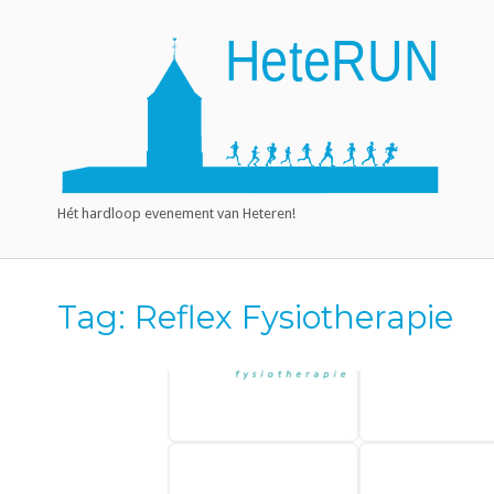
Ga
naar
Home
de
inhoud
Hét hardloop evenement van Heteren!
Tag:
Reflex Fysiotherapie