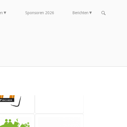
OPEN
en
Sponsoren 2026
Berichten
DE
ZOEKBALK