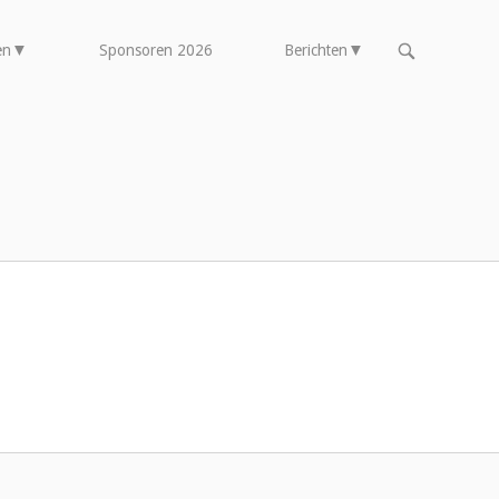
OPEN
en
Sponsoren 2026
Berichten
DE
ZOEKBALK