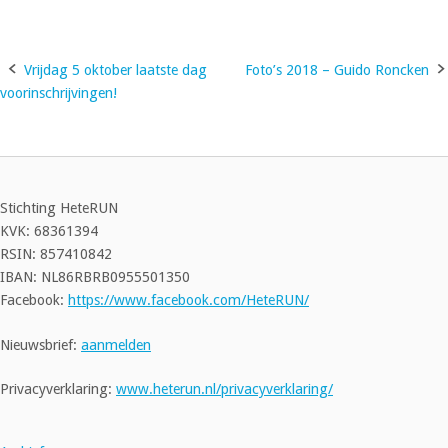
Vrijdag 5 oktober laatste dag
Foto’s 2018 – Guido Roncken
Bericht
voorinschrijvingen!
navigatie
Stichting HeteRUN
KVK: 68361394
RSIN: 857410842
IBAN: NL86RBRB0955501350
Facebook:
https://www.facebook.com/HeteRUN/
Nieuwsbrief:
aanmelden
Privacyverklaring:
www.heterun.nl/privacyverklaring/