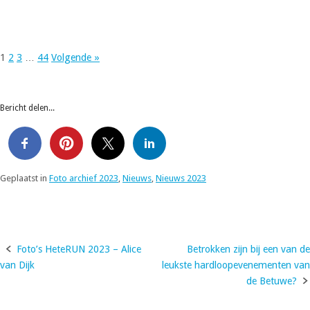
1
2
3
…
44
Volgende »
Bericht delen...
Geplaatst in
Foto archief 2023
,
Nieuws
,
Nieuws 2023
Foto’s HeteRUN 2023 – Alice
Betrokken zijn bij een van de
Bericht
van Dijk
leukste hardloopevenementen van
navigatie
de Betuwe?