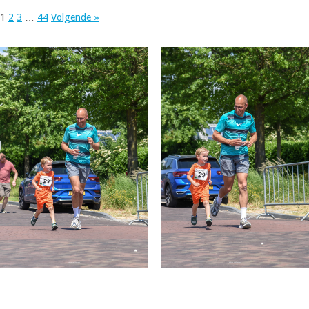
1
2
3
…
44
Volgende »