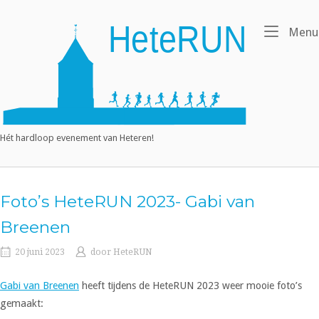
Ga
naar
Home
Menu
de
inhoud
Hét hardloop evenement van Heteren!
Foto’s HeteRUN 2023- Gabi van
Breenen
20 juni 2023
door
HeteRUN
Gabi van Breenen
heeft tijdens de HeteRUN 2023 weer mooie foto’s
gemaakt: