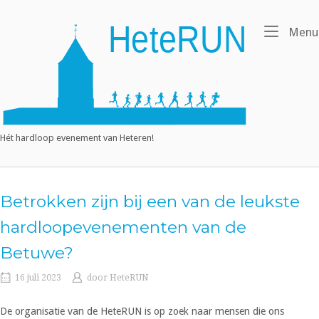
Ga
naar
Home
Menu
de
inhoud
Hét hardloop evenement van Heteren!
Betrokken zijn bij een van de leukste
hardloopevenementen van de
Betuwe?
16 juli 2023
door
HeteRUN
De organisatie van de HeteRUN is op zoek naar mensen die ons