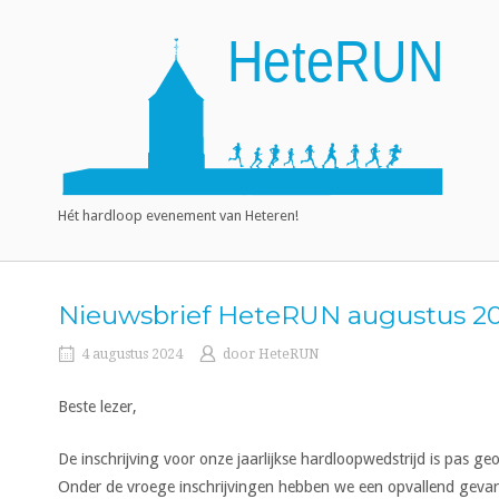
Ga
naar
Home
de
inhoud
Hét hardloop evenement van Heteren!
Nieuwsbrief HeteRUN augustus 2
4 augustus 2024
door
HeteRUN
Beste lezer,
De inschrijving voor onze jaarlijkse hardloopwedstrijd is pas ge
Onder de vroege inschrijvingen hebben we een opvallend gevari