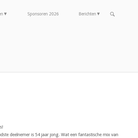
OPEN
en
Sponsoren 2026
Berichten
DE
ZOEKBALK
s!
udste deelnemer is 54 jaar jong. Wat een fantastische mix van