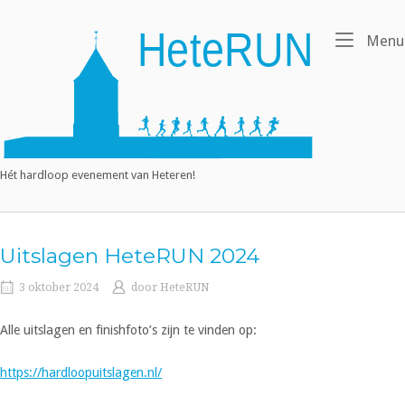
Ga
naar
Home
Menu
de
inhoud
Hét hardloop evenement van Heteren!
Uitslagen HeteRUN 2024
3 oktober 2024
door
HeteRUN
Alle uitslagen en finishfoto’s zijn te vinden op:
https://hardloopuitslagen.nl/