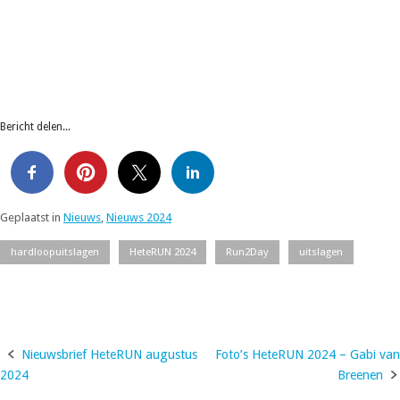
Bericht delen...
Geplaatst in
Nieuws
,
Nieuws 2024
hardloopuitslagen
HeteRUN 2024
Run2Day
uitslagen
Nieuwsbrief HeteRUN augustus
Foto’s HeteRUN 2024 – Gabi van
Bericht
2024
Breenen
navigatie