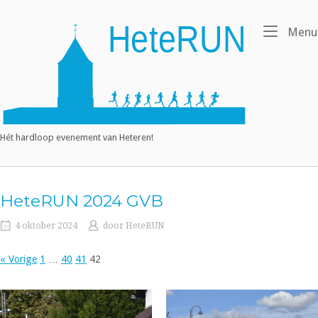
Ga
naar
Home
Menu
de
inhoud
Hét hardloop evenement van Heteren!
HeteRUN 2024 GVB
4 oktober 2024
door
HeteRUN
« Vorige
1
…
40
41
42