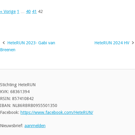
« Vorige
1
…
40
41
42
HeteRUN 2023- Gabi van
HeteRUN 2024 HV
Bericht
Breenen
navigatie
Stichting HeteRUN
KVK: 68361394
RSIN: 857410842
IBAN: NL86RBRB0955501350
Facebook:
https://www.facebook.com/HeteRUN/
Nieuwsbrief:
aanmelden