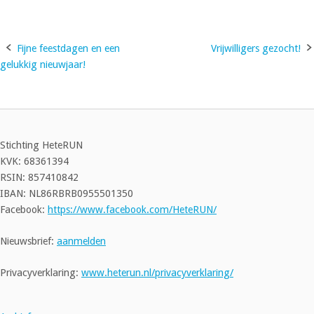
Fijne feestdagen en een
Vrijwilligers gezocht!
Bericht
gelukkig nieuwjaar!
navigatie
Stichting HeteRUN
KVK: 68361394
RSIN: 857410842
IBAN: NL86RBRB0955501350
Facebook:
https://www.facebook.com/HeteRUN/
Nieuwsbrief:
aanmelden
Privacyverklaring:
www.heterun.nl/privacyverklaring/