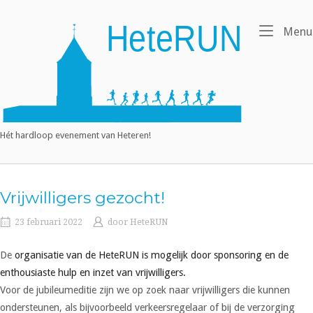
Ga
naar
Home
Menu
de
inhoud
Hét hardloop evenement van Heteren!
Vrijwilligers gezocht!
23 februari 2022
door
HeteRUN
De
organisatie van de HeteRUN is mogelijk door sponsoring en de
enthousiaste hulp en inzet van vrijwilligers.
Voor de jubileumeditie zijn we op zoek naar vrijwilligers die kunnen
ondersteunen, als bijvoorbeeld verkeersregelaar of bij de verzorging