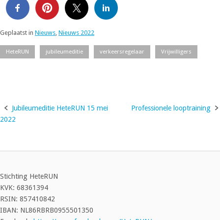
Geplaatst in
Nieuws
,
Nieuws 2022
HeteRUN
jubileumeditie
verkeersregelaar
Vrijwilligers
Jubileumeditie HeteRUN 15 mei
Professionele looptraining
Bericht
2022
navigatie
Stichting HeteRUN
KVK: 68361394
RSIN: 857410842
IBAN: NL86RBRB0955501350