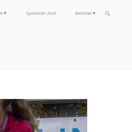
OPEN
en
Sponsoren 2026
Berichten
DE
ZOEKBALK