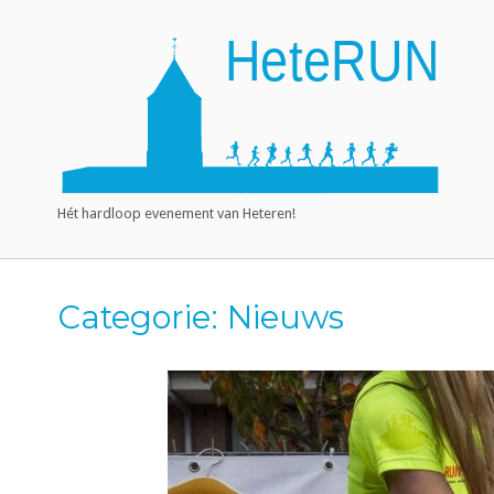
Ga
naar
Home
de
inhoud
Hét hardloop evenement van Heteren!
Categorie:
Nieuws