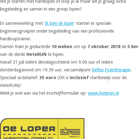
Wil je starten met hardlopen of loop je al maar wil je graag extra
begeleiding en samen in een groep lopen?
In samenwerking met ‘
Ik ben de loper
‘ starten er speciale
beginnersgroepen onder begeleiding van een professionele
hardlooptrainer.
Samen train je gedurende
10 weken
om op
7 oktober 2018
de
5 km
van de derde
HeteRUN
te lopen.
Vanaf 31 juli iedere dinsdagochtend om 9.00 uur of iedere
donderdagavond om 19.30 uur, verzamelpunt
Reflex Fysiotherapie
.
Speciaal actietarief:
35 euro
(Dit is
inclusief
startbewijs voor de
HeteRUN)!
Meld je snel aan via het inschrijfformulier op:
www.heterun.nl