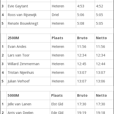
3
Evie Gaytant
Heteren
4:53
4:52
4
Roos van Rijsewijk
Driel
5:06
5:05
5
Renate Bouwknegt
Heteren
5:08
5:05
2500M
Plaats
Bruto
Netto
1
Evan Andes
Heteren
11:56
11:56
2
Lars van Toor
Heteren
12:34
12:34
3
Willard Zimmerman
Heteren
12:45
12:44
4
Tristan Nijenhuis
Heteren
13:07
13:07
5
Julian Verhoef
Heteren
13:07
13:06
5000M
Plaats
Bruto
Netto
1
Jelle van Lanen
Elst Gld
17:30
17:30
2
Arris van Deelen
Ede Gld
19:19
19:18