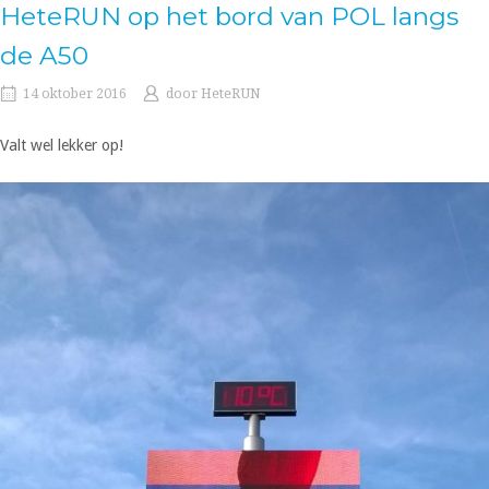
HeteRUN op het bord van POL langs
de A50
14 oktober 2016
door
HeteRUN
Valt wel lekker op!