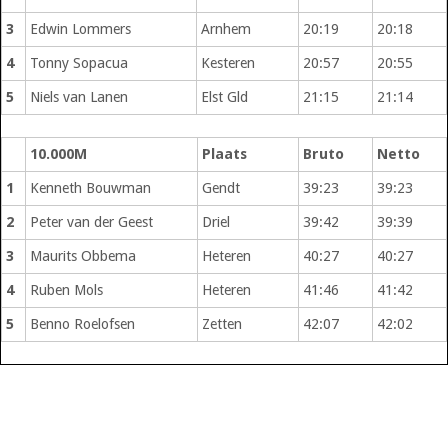
3
Edwin Lommers
Arnhem
20:19
20:18
4
Tonny Sopacua
Kesteren
20:57
20:55
5
Niels van Lanen
Elst Gld
21:15
21:14
10.000M
Plaats
Bruto
Netto
1
Kenneth Bouwman
Gendt
39:23
39:23
2
Peter van der Geest
Driel
39:42
39:39
3
Maurits Obbema
Heteren
40:27
40:27
4
Ruben Mols
Heteren
41:46
41:42
5
Benno Roelofsen
Zetten
42:07
42:02