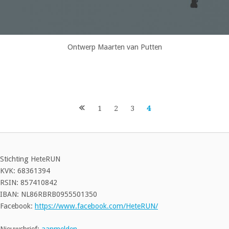
Ontwerp Maarten van Putten
Berichten
1
2
3
4
navigatie
Stichting HeteRUN
KVK: 68361394
RSIN: 857410842
IBAN: NL86RBRB0955501350
Facebook:
https://www.facebook.com/HeteRUN/
Nieuwsbrief:
aanmelden