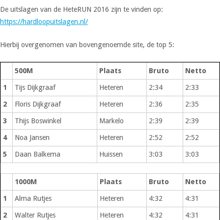
De uitslagen van de HeteRUN 2016 zijn te vinden op:
https://hardloopuitslagen.nl/
Hierbij overgenomen van bovengenoemde site, de top 5:
500M
Plaats
Bruto
Netto
1
Tijs Dijkgraaf
Heteren
2:34
2:33
2
Floris Dijkgraaf
Heteren
2:36
2:35
3
Thijs Boswinkel
Markelo
2:39
2:39
4
Noa Jansen
Heteren
2:52
2:52
5
Daan Balkema
Huissen
3:03
3:03
1000M
Plaats
Bruto
Netto
1
Alma Rutjes
Heteren
4:32
4:31
2
Walter Rutjes
Heteren
4:32
4:31