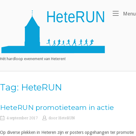
Ga
naar
Home
Menu
de
inhoud
Hét hardloop evenement van Heteren!
Tag:
HeteRUN
HeteRUN promotieteam in actie
4 september 2017
door
HeteRUN
Op diverse plekken in Heteren zijn er posters opgehangen ter promotie