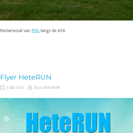
Reclamezuil van
POL
langs de A50.
Flyer HeteRUN
1 juli 2016
door
HeteRUN