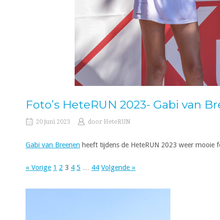
Foto’s HeteRUN 2023- Gabi van B
20 juni 2023
door
HeteRUN
Gabi van Breenen
heeft tijdens de HeteRUN 2023 weer mooie f
« Vorige
1
2
3
4
5
…
44
Volgende »