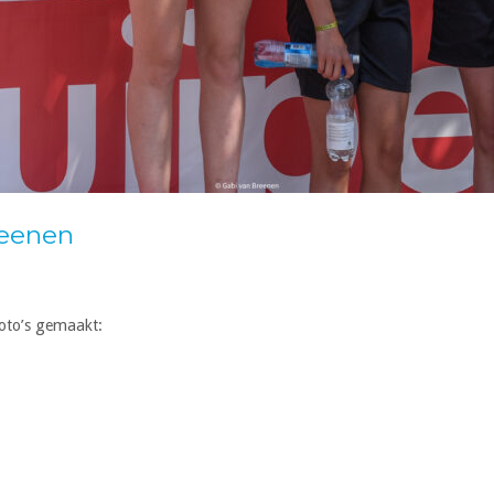
reenen
oto’s gemaakt: