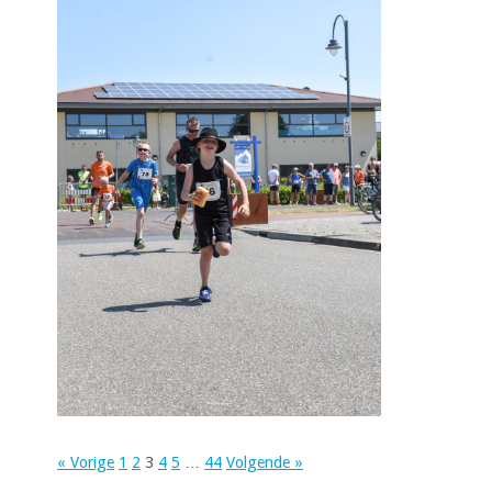
« Vorige
1
2
3
4
5
…
44
Volgende »