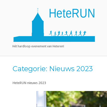
Ga
naar
Home
de
inhoud
Hét hardloop evenement van Heteren!
Categorie:
Nieuws 2023
HeteRUN nieuws 2023