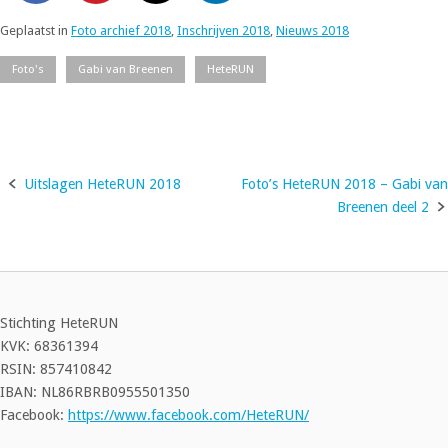
Geplaatst in
Foto archief 2018
,
Inschrijven 2018
,
Nieuws 2018
Foto's
Gabi van Breenen
HeteRUN
Uitslagen HeteRUN 2018
Foto’s HeteRUN 2018 – Gabi van
Bericht
Breenen deel 2
navigatie
Stichting HeteRUN
KVK: 68361394
RSIN: 857410842
IBAN: NL86RBRB0955501350
Facebook:
https://www.facebook.com/HeteRUN/